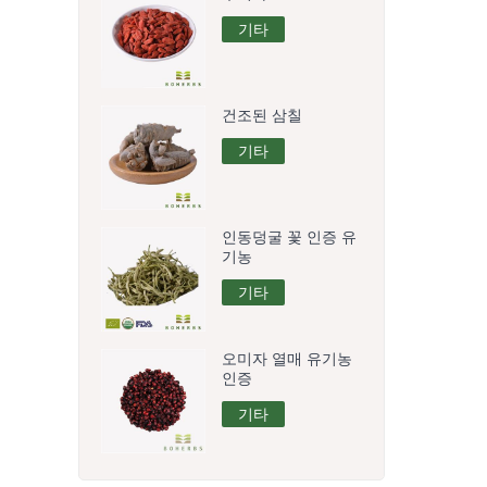
기타
건조된 삼칠
기타
인동덩굴 꽃 인증 유
기농
기타
오미자 열매 유기농
인증
기타