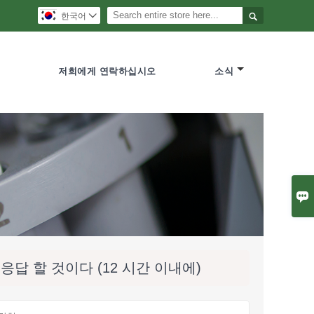

한국어

저희에게 연락하십시오
소식

답 할 것이다 (12 시간 이내에)