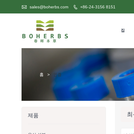

sales@boherbs.com
+86-24-3156 8151

집
홈
>
인증
최
제품